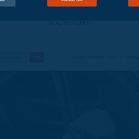
écoute active de ces mutations 
ciplinaires portés par une in
sociétale.
OK
AUTRES TYPES DE CLIENT ET SECTE