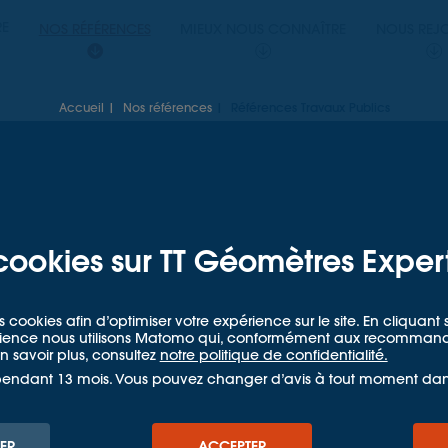
PERTS
RE
NOS RÉFÉRENCES
MIEUX NOUS CONNAÎTRE
NOUS REJ
Accueil
Nos références
Références Travaux Publics
ETRES EXPERTS
cookies sur TT Géomètres Exper
férences
Travaux Pub
s cookies afin d’optimiser votre expérience sur le site. En cliquan
udience nous utilisons Matomo qui, conformément aux recommandat
 savoir plus, consultez
notre politique de confidentialité.
pendant 13 mois. Vous pouvez changer d’avis à tout moment da
aptation des infrastructures ro
mérique, tels sont les défis aux
ER
ACCEPTER