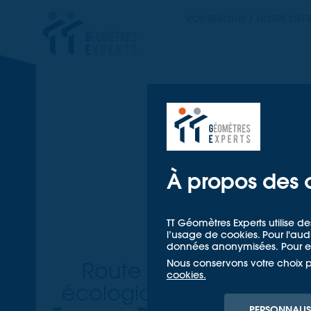
TT GÉOMETRES EX
VOS BESOINS / NOTRE OFF
TT GÉOM
À propos des 
Ré
TT Géomètres Experts utilise de
l’usage de cookies. Pour l'a
données anonymisées. Pour en
Nous conservons votre choix 
Route communicante, ad
cookies.
écologique-climatique-nu
PERSONNALIS