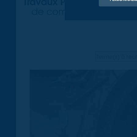
Travaux Publics
TTGE
.
à l'
de compétences pluridis
Terme(s) à
rechercher