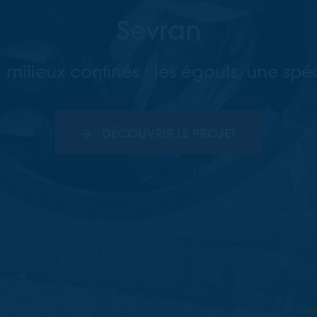
Sevran
 milieux confinés : les égouts, une spéc
DÉCOUVRIR LE PROJET