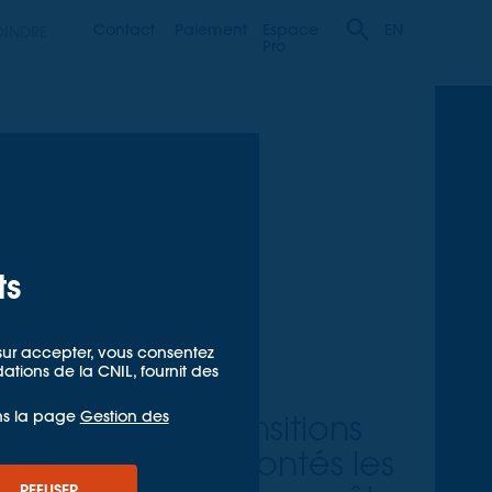
Contact
Paiement
Espace
OINDRE
EN
Pro
ts
lics
t sur accepter, vous consentez
ions de la CNIL, fournit des
ns la page
Gestion des
utières aux transitions
quels sont confrontés les
REFUSER