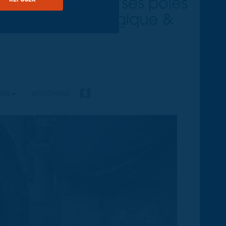
se distingue par ses pôles
novation technologique &
URS
AFFICHAGE