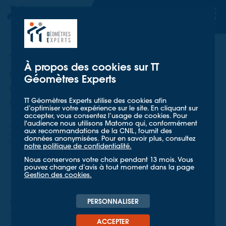
TT GÉOMETRES EXPERTS
TT GÉOMETRES EXPERTS
TTGE : une collaboration
À propos des cookies sur TT
engagée pour le
Géomètres Experts
développement du parc éolien
de Cormainville
TT Géomètres Experts utilise des cookies afin
d’optimiser votre expérience sur le site. En cliquant sur
accepter, vous consentez l’usage de cookies. Pour
l'audience nous utilisons Matomo qui, conformément
Accueil
Nos références
aux recommandations de la CNIL, fournit des
Une collaboration engagée pour le développement du parc éolien de
données anonymisées. Pour en savoir plus, consultez
Cormainville
notre politique de confidentialité.
Nous conservons votre choix pendant 13 mois. Vous
pouvez changer d’avis à tout moment dans la page
Gestion des cookies.
Dans un monde où la transition énergétique est
PERSONNALISER
devenue un enjeu majeur, l'aménagement des
ACCEPTER