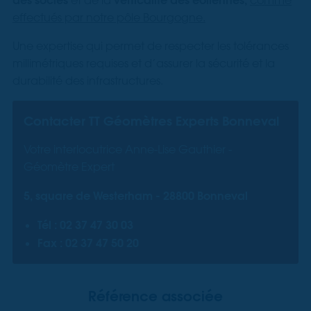
effectués par notre pôle Bourgogne.
Une expertise qui permet de respecter les tolérances
millimétriques requises et d’assurer la sécurité et la
durabilité des infrastructures.
Contacter TT Géomètres Experts Bonneval
Votre interlocutrice Anne-Lise Gauthier -
Géomètre Expert
5, square de Westerham -
28800 Bonneval
Tél : 02 37 47 30 03
Fax : 02 37 47 50 20
Référence associée