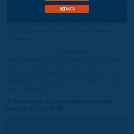
infrastructures renouvelables exige une précision et
une expertise dédiée. C’est dans ce contexte
REFUSER
TT Géomètres Experts Bonneval
que
est
intervenue
à partir de 2019 jusqu’en 2023, dans le
parc éolien de
cadre du développement du
Cormainville.
30 éoliennes
Composé de près de
, ce parc éolien
participe au projet phare de la région Centre-Val
de Loire en faveur du développement des
énergies renouvelables. Au total, TTGE Bonneval
est intervenue sur près d’une quinzaine de sites
éoliens du territoire.
Un historique et une présence locale
essentiels pour TTGE