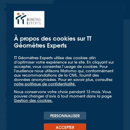
TT GÉOMETRES EXPERTS
TT GÉOMETRES EXPERTS
Relevés de la coupole du
À propos des cookies sur TT
théâtre des Champs Elysées
Géomètres Experts
Accueil
Nos références
TT Géomètres Experts utilise des cookies afin
Relevés de la coupole du théâtre des Champs Elysées
d’optimiser votre expérience sur le site. En cliquant sur
accepter, vous consentez l’usage de cookies. Pour
l'audience nous utilisons Matomo qui, conformément
aux recommandations de la CNIL, fournit des
données anonymisées. Pour en savoir plus, consultez
notre politique de confidentialité.
Nous conservons votre choix pendant 13 mois. Vous
Relevé 3D et modélisation de la coupole
pouvez changer d’avis à tout moment dans la page
Gestion des cookies.
du Théâtre des Champs-Élysées
Un projet technique au cœur d’un monument
PERSONNALISER
emblématique
ACCEPTER
En janvier 2025, TT Géomètres Experts est intervenu