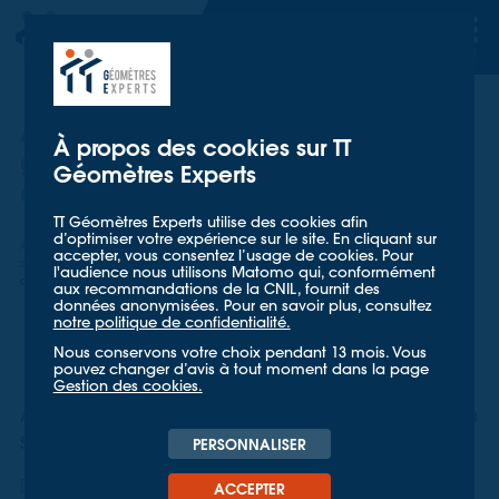
TT GÉOMETRES EXPERTS
TT GÉOMETRES EXPERTS
Auscultation automatique de
À propos des cookies sur TT
galerie par capteurs et
Géomètres Experts
centrale d’acquisition
TT Géomètres Experts utilise des cookies afin
d’optimiser votre expérience sur le site. En cliquant sur
Accueil
Nos références
accepter, vous consentez l’usage de cookies. Pour
Auscultation automatique de galerie par capteurs et centrale
l'audience nous utilisons Matomo qui, conformément
d’acquisition
aux recommandations de la CNIL, fournit des
données anonymisées. Pour en savoir plus, consultez
notre politique de confidentialité.
Nous conservons votre choix pendant 13 mois. Vous
pouvez changer d’avis à tout moment dans la page
Gestion des cookies.
Auscultation d'ouvrage et de canalisation
sur une galerie d'eau
PERSONNALISER
Dans le cadre du suivi de désordres sur une galerie
ACCEPTER