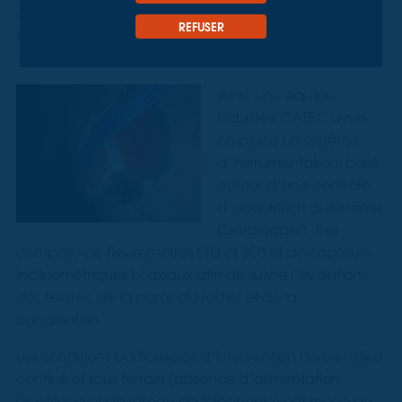
Ville de Paris
d’eau de la
, nos équipes ont été
REFUSER
sollicitées afin de proposer une solution
auscultation de l’ouvrage et de la canalisation
d’
.
Ainsi, une équipe
habilitée CATEC a mis
en place un système
d’instrumentation, basé
autour d’une centrale
d’acquisition autonome
(Datalogger). Il se
compose de fissuromètres (1D et 3D) et de capteurs
inclinométriques bi axiaux afin de suivre l’évolution
des fissures, de la paroi, du radier et de la
canalisation.
Les conditions particulières d’intervention de ce milieu
confiné et sous terrain (absence d’alimentation
électrique et de réseau de téléphonie) ont mené au