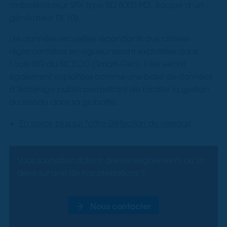
radiodétecteur SPX type RD 8000 PDL équipé d’un
générateur TX 10).
Les données recueillies répondants aux critères
règlementaires en vigueur seront exploitées dans
l’outil SIG du SICECO (Smart-Géo). Elles seront
également exploitées comme une base de données
d’éclairage public permettant de faciliter la gestion
du réseau dans sa globalité.
En savoir plus sur l'offre Détection de réseaux
Vous souhaitez obtenir des renseignements ou un
devis sur une de nos prestations ?
Nous contacter