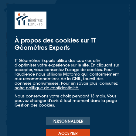
TT GÉOMETRES EXPERTS
TT GÉOMETRES EXPERTS
Détection du réseau
À propos des cookies sur TT
d'alimentation de l'éclairage
Géomètres Experts
public de Côte d'Or
TT Géomètres Experts utilise des cookies afin
d’optimiser votre expérience sur le site. En cliquant sur
Accueil
Nos références
accepter, vous consentez l’usage de cookies. Pour
Détection du réseau d'éclairage public de Côte d'Or
l'audience nous utilisons Matomo qui, conformément
aux recommandations de la CNIL, fournit des
données anonymisées. Pour en savoir plus, consultez
notre politique de confidentialité.
Nous conservons votre choix pendant 13 mois. Vous
pouvez changer d’avis à tout moment dans la page
Gestion des cookies.
Cartographier le réseau d'alimentation
de l'éclairage public à l'échelle d'un
PERSONNALISER
territoire
ACCEPTER
SICECO
Le
(syndicat d’énergie de Côte d’Or),