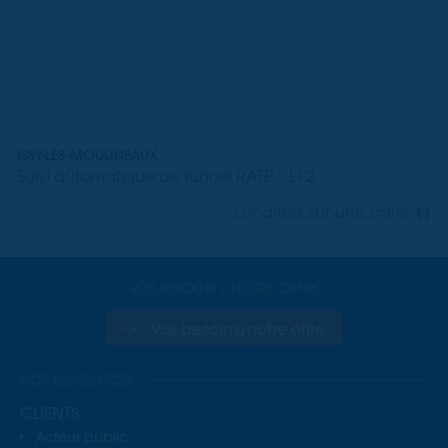
ISSY-LES-MOULINEAUX
Suivi automatique de tunnel RATP – L12
Localiser sur une carte
VOS BESOINS / NOTRE OFFRE
Vos besoins/notre offre
NOS RÉFÉRENCES
CLIENTS
Acteur public