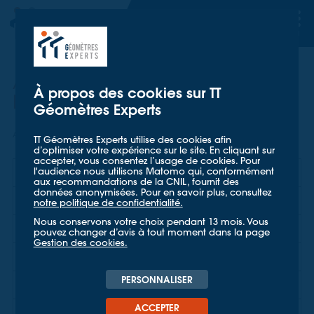
TT GÉOMETRES EXPERTS
TT GÉOMETRES EXPERTS
Actualités de TT Géomètres
À propos des cookies sur TT
Experts
Géomètres Experts
Accueil
Mieux nous connaître
Actualités
TT Géomètres Experts utilise des cookies afin
d’optimiser votre expérience sur le site. En cliquant sur
accepter, vous consentez l’usage de cookies. Pour
l'audience nous utilisons Matomo qui, conformément
Présentation / histoire
aux recommandations de la CNIL, fournit des
données anonymisées. Pour en savoir plus, consultez
Chiffres Clés
notre politique de confidentialité.
Nous conservons votre choix pendant 13 mois. Vous
Agences
pouvez changer d’avis à tout moment dans la page
Gestion des cookies.
Clients
PERSONNALISER
Démarche RSE, valeurs
ACCEPTER
Billets d'Experts