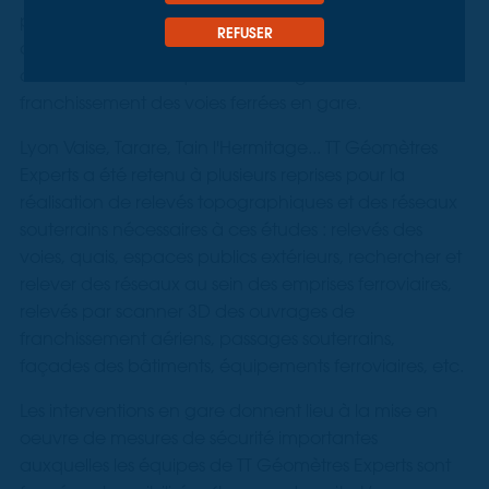
personnes handicapées et à mobilité réduite. Dans
REFUSER
ce contexte, la SNCF réalise des études de mise en
accessibilité sur les quais et ouvrages de
franchissement des voies ferrées en gare.
Lyon Vaise, Tarare, Tain l'Hermitage... TT Géomètres
Experts a été retenu à plusieurs reprises pour la
réalisation de relevés topographiques et des réseaux
souterrains nécessaires à ces études : relevés des
voies, quais, espaces publics extérieurs, rechercher et
relever des réseaux au sein des emprises ferroviaires,
relevés par scanner 3D des ouvrages de
franchissement aériens, passages souterrains,
façades des bâtiments, équipements ferroviaires, etc.
Les interventions en gare donnent lieu à la mise en
oeuvre de mesures de sécurité importantes
auxquelles les équipes de TT Géomètres Experts sont