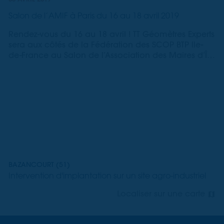
Salon de l’AMIF à Paris du 16 au 18 avril 2019
Rendez-vous du 16 au 18 avril ! TT Géomètres Experts
sera aux côtés de la Fédération des SCOP BTP Ile-
de-France au Salon de l’Association des Maires d’Île
de France (AMIF) – STANDG24-H23.
BAZANCOURT (51)
Intervention d'implantation sur un site agro-industriel
Localiser sur une carte