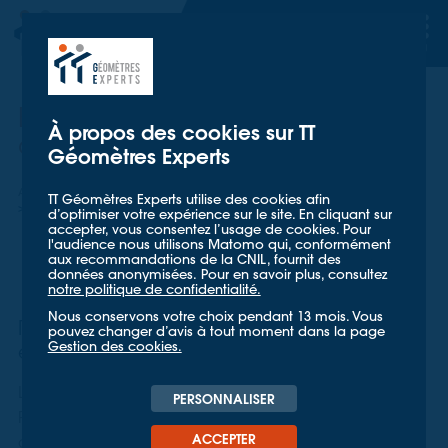
TT GÉOMETRES EXPERTS
TT GÉOMETRES EXPERTS
Etude de mise en accessibilité
À propos des cookies sur TT
de Gares SNCF
Géomètres Experts
Accueil
Nos références
TT Géomètres Experts utilise des cookies afin
Etude de mise en accessibilité en Gare de Vaise à Lyon
d’optimiser votre expérience sur le site. En cliquant sur
accepter, vous consentez l’usage de cookies. Pour
l'audience nous utilisons Matomo qui, conformément
aux recommandations de la CNIL, fournit des
données anonymisées. Pour en savoir plus, consultez
notre politique de confidentialité.
Nous conservons votre choix pendant 13 mois. Vous
Réaliser les relevés préalables aux études
pouvez changer d’avis à tout moment dans la page
Gestion des cookies.
et à la mise en place d'un Ad'AP
L'élaboration des Agendas d'Accessibilité
PERSONNALISER
Programmée (Ad'AP), doit conduire à rendre
ACCEPTER
accessibles les établissements recevant du public aux