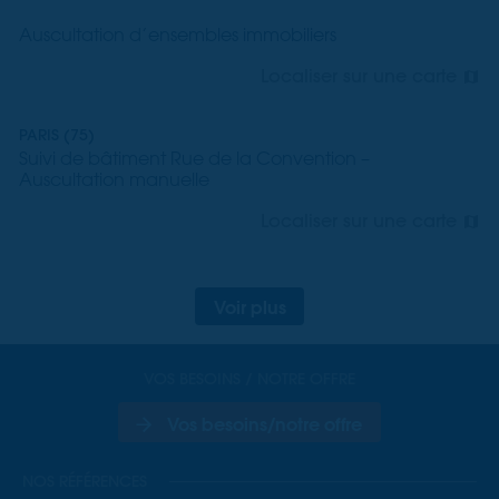
Auscultation d’ensembles immobiliers
Localiser sur une carte
PARIS (75)
Suivi de bâtiment Rue de la Convention –
Auscultation manuelle
Localiser sur une carte
Voir plus
VOS BESOINS / NOTRE OFFRE
Vos besoins/notre offre
NOS RÉFÉRENCES