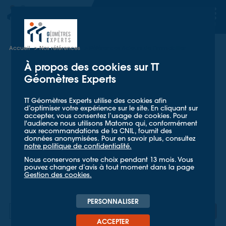
TT GÉOMETRES EXPERTS
TT GÉOMETRES EXPERTS
Accueil
Nos références
Références Acteurs de l'Immobilier
À propos des cookies sur TT
Géomètres Experts
Références
Acteurs de l'Immobilier
TT Géomètres Experts utilise des cookies afin
d’optimiser votre expérience sur le site. En cliquant sur
accepter, vous consentez l’usage de cookies. Pour
Parce que la mesure du réel met en lumière votre
l'audience nous utilisons Matomo qui, conformément
environnement et ses nouveaux défis, tous les
aux recommandations de la CNIL, fournit des
TTGE
collaborateurs
sont à vos côtés pour mettre en
données anonymisées. Pour en savoir plus, consultez
notre politique de confidentialité.
valeur vos actifs par un rôle de conseil juridique et
technique.
Nous conservons votre choix pendant 13 mois. Vous
pouvez changer d’avis à tout moment dans la page
Gestion des cookies.
Terme(s) à
PERSONNALISER
rechercher
OK
ACCEPTER