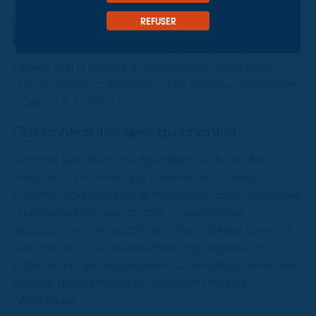
Samaritaine – Magasin
REFUSER
3, l’entreprise travaux a
consulté TT Géomètres
Experts afin d’étudier et de proposer une solution
d’auscultation automatique des poteaux et façades
situés au N-1 et N-2.
Des contraintes liées au chantier...
Compte tenu de la configuration du site et des
multiples contraintes que présente le chantier
(visibilité réduite depuis le théodolite, cibles déplacées
ou enlevées lors des travaux, présence puis
déplacement de machines et de matériels divers…),
l'équipe de TT Géomètres Experts a déployé un
système à base de théodolite automatique avec des
missions de maintenance complémentaires
périodiques.