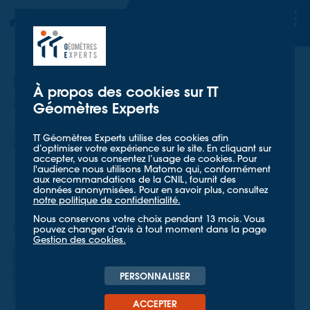
TT GÉOMETRES EXPERTS
TT GÉOMETRES EXPERTS
Rénovation de la Samaritaine
À propos des cookies sur TT
Auscultation de structure
Géomètres Experts
Accueil
Nos références
TT Géomètres Experts utilise des cookies afin
Rénovation de la Samaritaine: auscultation de structure
d’optimiser votre expérience sur le site. En cliquant sur
accepter, vous consentez l’usage de cookies. Pour
l'audience nous utilisons Matomo qui, conformément
aux recommandations de la CNIL, fournit des
données anonymisées. Pour en savoir plus, consultez
notre politique de confidentialité.
Nous conservons votre choix pendant 13 mois. Vous
une solution d'auscultation automatique
pouvez changer d’avis à tout moment dans la page
Gestion des cookies.
Dans le cadre des
travaux de
PERSONNALISER
réhabilitation du
ACCEPTER
bâtiment de la