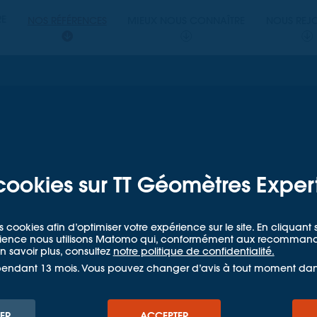
PERTS
RE
NOS RÉFÉRENCES
MIEUX NOUS CONNAÎTRE
NOUS REJ
ETRES EXPERTS
 d'un
tepark pour
cookies sur TT Géomètres Exper
aux!
s cookies afin d’optimiser votre expérience sur le site. En cliquan
udience nous utilisons Matomo qui, conformément aux recommandat
 savoir plus, consultez
notre politique de confidentialité.
pendant 13 mois. Vous pouvez changer d’avis à tout moment da
s
L’Espace des Cultures Urbaines prend forme: la construction d’un nouv
ER
ACCEPTER