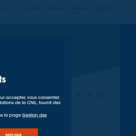
Contact
Paiement
Espace
OINDRE
EN
Pro
ts
PARTAGER
t sur accepter, vous consentez
ions de la CNIL, fournit des
ns la page
Gestion des
eau skatepark a démarré !
REFUSER