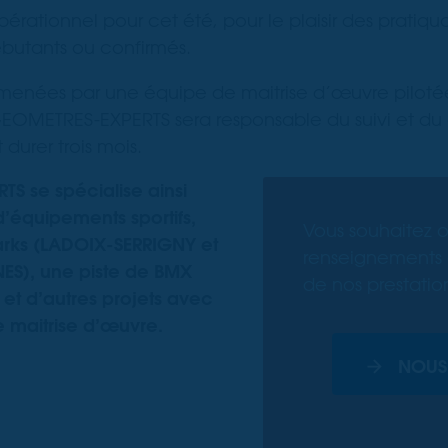
érationnel pour cet été, pour le plaisir des pratiquan
débutants ou confirmés.
 menées par une équipe de maitrise d’œuvre pilot
EOMETRES-EXPERTS sera responsable du suivi et du
 durer trois mois.
S se spécialise ainsi
d’équipements sportifs,
Vous souhaitez o
rks (LADOIX-SERRIGNY et
renseignements 
S), une piste de BMX
de nos prestatio
et d’autres projets avec
 maitrise d’œuvre.
NOUS