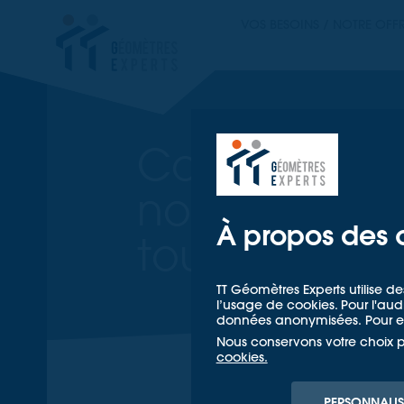
TT GÉOMETRES EX
VOS BESOINS / NOTRE OFF
TT GÉOM
Construction
nouveau ska
À propos des 
tous les nive
TT Géomètres Experts utilise de
l’usage de cookies. Pour l'a
données anonymisées. Pour en
Nous conservons votre choix 
Accueil
Nos référence
cookies.
PERSONNALIS