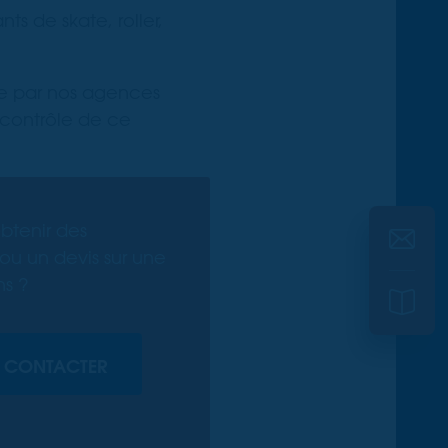
ts de skate, roller,
ée par nos agences
 contrôle de ce
btenir des
ou un devis sur une
ns ?
 CONTACTER