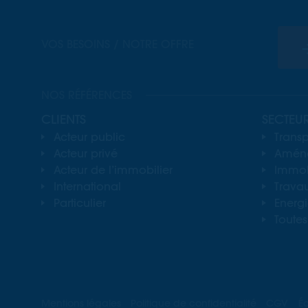
VOS BESOINS / NOTRE OFFRE
NOS RÉFÉRENCES
CLIENTS
SECTEU
Acteur public
Transp
Acteur privé
Aména
Acteur de l’immobilier
Immobi
International
Travau
Particulier
Energ
Toutes
Mentions légales
Politique de confidentialité
CGV
É