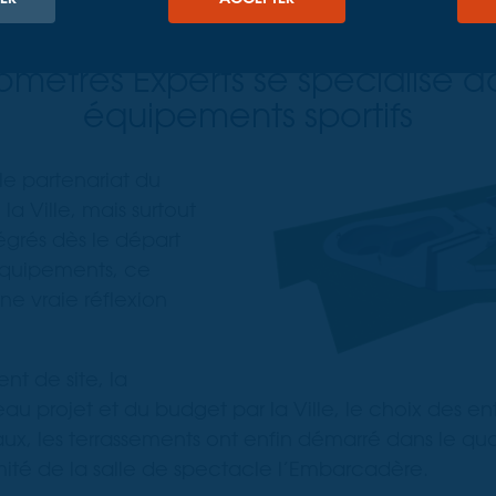
mètres Experts se spécialise d
équipements sportifs
le partenariat du
la Ville, mais surtout
tégrés dès le départ
équipements, ce
'une vraie réflexion
t de site, la
au projet et du budget par la Ville, le choix des ent
aux, les terrassements ont enfin démarré dans le qua
mité de la salle de spectacle l’Embarcadère.