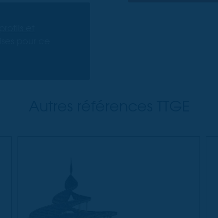
rofils et
ses pour ce
Autres références TTGE