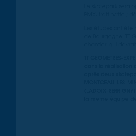
Le skatepark sera op
BMX, trottinette ; 
Les études ont été
de Bourgogne. TT G
chantier, qui devrait
TT GEOMETRES-EXPERT
dans la réalisation 
après deux skatepa
MONTCEAU-LES-MINE
(LADOIX-SERRIGNY) 
la même équipe de