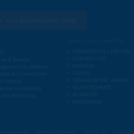
VOS BESOINS/NOTRE OFFRE
MIEUX NOUS CONNAÎTRE
RS
PRÉSENTATION / HISTOIRE
CHIFFRES CLÉS
ort & Energie
AGENCES
gement du territoire
CLIENTS
lier & Construction
DÉMARCHE RSE, VALEURS
x Publics
BILLETS D'EXPERTS
ies Renouvelables
ACTUALITÉS
 nos références
INNOVATION
co-responsable
Gestion des cookies
Plan du site
Nos agenc