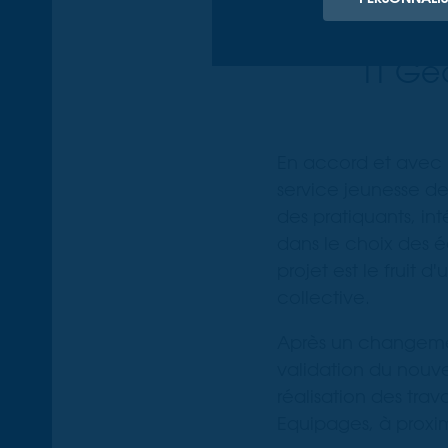
TT Géo
En accord et avec 
service jeunesse de 
des pratiquants, in
dans le choix des 
projet est le fruit d
collective.
Après un changemen
validation du nouve
réalisation des trav
Equipages, à proxi