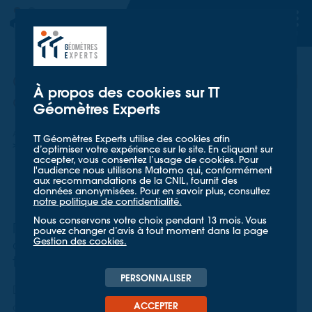
TT GÉOMETRES EXPERTS
TT GÉOMETRES EXPERTS
Création d'un local commercial
À propos des cookies sur TT
au parking des Halles de Lyon
Géomètres Experts
Accueil
Nos références
TT Géomètres Experts utilise des cookies afin
Création d'un local commercial au parking des Halles de Lyon
d’optimiser votre expérience sur le site. En cliquant sur
accepter, vous consentez l’usage de cookies. Pour
l'audience nous utilisons Matomo qui, conformément
aux recommandations de la CNIL, fournit des
données anonymisées. Pour en savoir plus, consultez
notre politique de confidentialité.
Nous conservons votre choix pendant 13 mois. Vous
Réorganiser la propriété foncière par
pouvez changer d’avis à tout moment dans la page
Gestion des cookies.
division en volumes, dans le cadre des
travaux de restructuration
PERSONNALISER
Dans la lignée des travaux de réhabilitation du parvis
ACCEPTER
des Halles de Lyon Paul Bocuse en 2016, la