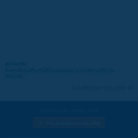
points de progression pour l'entreprise.
BOUGIVAL
Relevés bathymétriques pour une Merveille du
Monde
Localiser sur une carte
VOS BESOINS / NOTRE OFFRE
Vos besoins/notre offre