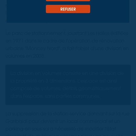
suppression de l'ancienne station-service a conduit à
REFUSER
la création d'un local commercial au rez-de-
chaussée et d'un parc de stationnement en sous-sol.
Le parc de stationnement, jouxtant Les Halles édifiées
en 1971 dans le cadre de l'opération de rénovation
urbaine "Moncey Nord", a fait l'objet d'une division en
volumes en 2003.
La division en volumes consiste en une division de
la propriété en 3 dimensions. L'espace est ainsi
composé de volumes, définis géométriquement
dans l'espace, sans parties communes.
La suppression de la station-service donnant sur la rue
Garibaldi pour devenir un local commercial et un
parking en sous-sol a nécessité de modifier l'état