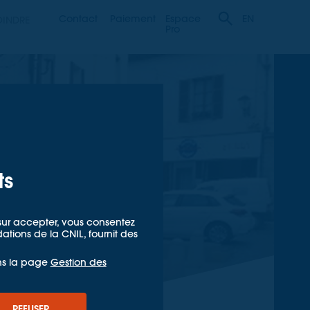
Contact
Paiement
Espace
OINDRE
EN
Pro
ts
t sur accepter, vous consentez
ions de la CNIL, fournit des
ns la page
Gestion des
REFUSER