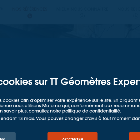
PERTS
RE
NOS RÉFÉRENCES
MIEUX NOUS CONNAÎTRE
NOUS REJ
ETRES EXPERTS
cookies sur TT Géomètres Exper
s cookies afin d’optimiser votre expérience sur le site. En cliquan
udience nous utilisons Matomo qui, conformément aux recommandat
 savoir plus, consultez
notre politique de confidentialité.
t du centre
pendant 13 mois. Vous pouvez changer d’avis à tout moment da
ay-le-Duc
ER
ACCEPTER