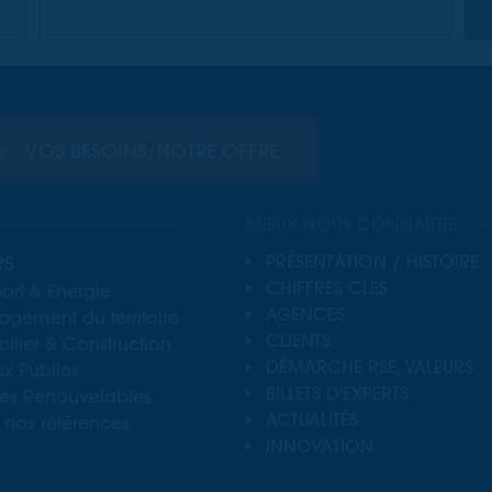
de leurs locaux.
VOS BESOINS/NOTRE OFFRE
MIEUX NOUS CONNAÎTRE
RS
PRÉSENTATION / HISTOIRE
CHIFFRES CLÉS
ort & Energie
AGENCES
gement du territoire
CLIENTS
lier & Construction
DÉMARCHE RSE, VALEURS
x Publics
BILLETS D'EXPERTS
ies Renouvelables
ACTUALITÉS
 nos références
INNOVATION