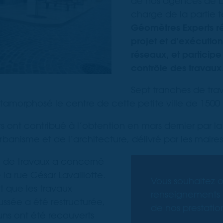
de nos agences de D
charge de la partie 
Géomètres Experts ré
projet et d’exécution
réseaux, et participe
contrôle des travaux
Sept tranches de tra
étamorphosé le centre de cette petite ville de 1500 
ont contribué à l’obtention en mars dernier par 
rbanisme et de l’architecture, délivré par les maire
e de travaux a concerné
a rue César Lavaillotte.
Vous souhaitez o
t que les travaux
renseignements 
ssée a été restructurée,
de nos prestatio
s ont été recouverts