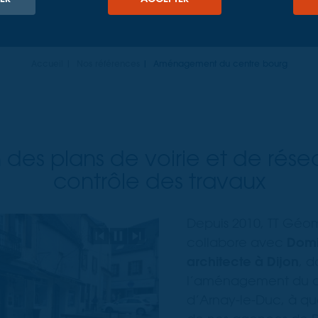
Accueil
Nos références
Aménagement du centre bourg
 des plans de voirie et de résea
contrôle des travaux
Depuis 2010, TT Géom
Précédent
Pause
Suivant
collabore avec
Domi
architecte à Dijon
, 
l’aménagement du c
d’Arnay-le-Duc, à qu