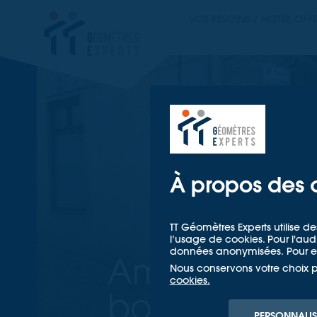
TT GÉOMETRES EX
VOS BESOINS / NOTRE OFF
TT GÉOM
À propos des 
TT Géomètres Experts utilise de
l’usage de cookies. Pour l'a
données anonymisées. Pour en
Aménagemen
Nous conservons votre choix 
cookies.
bourg d’Arn
PERSONNALIS