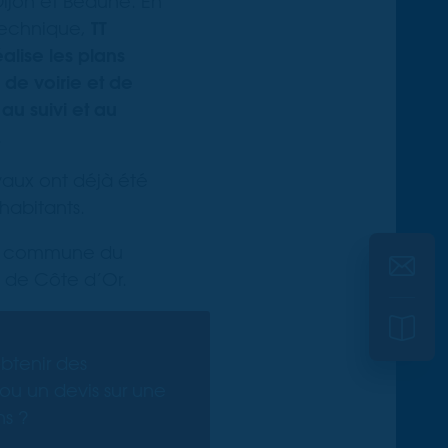
ijon et Beaune. En
technique,
TT
alise les plans
 de voirie et de
 au suivi et au
.
vaux ont déjà été
habitants.
la commune du
s de Côte d’Or.
btenir des
ou un devis sur une
ns ?