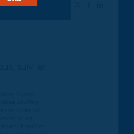
PARTAGER
ux, suivi et
ètres Experts
nique Jouffroy,
dans le cadre de
entre bourg
elques kilomètres