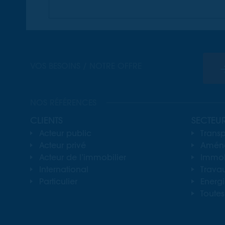
VOS BESOINS / NOTRE OFFRE
NOS RÉFÉRENCES
CLIENTS
SECTEU
Acteur public
Transp
Acteur privé
Aména
Acteur de l’immobilier
Immobi
International
Travau
Particulier
Energ
Toutes