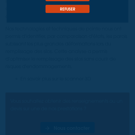
le relevé et la modélisation en 3 dimensions des
ouvrages avant, en cours et après la récolte, grâce
REFUSER
scanner 3D
au
.
Nos technologies et techniques de pointe nous ont
permis d'identifier, par comparaison d'états, les parois
subissant les plus grandes déformations lors du
remplissage des silos. Cette analyse a permis
d'optimiser le remplissage des silos sans courir de
risques d'endommagements.
En savoir plus sur le scanner 3D
Vous souhaitez obtenir des renseignements ou un
devis sur une de nos prestations ?
Nous contacter