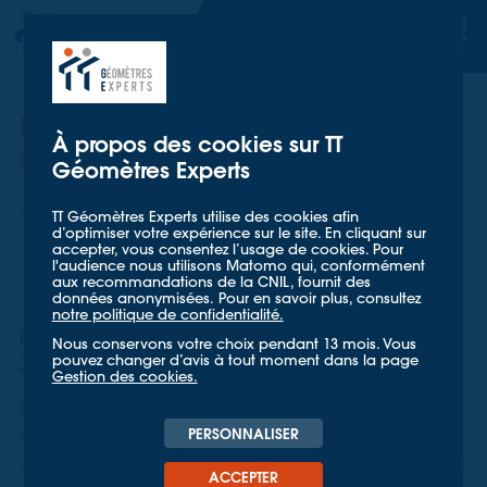
TT GÉOMETRES EXPERTS
TT GÉOMETRES EXPERTS
Etude de verticalité de silos
À propos des cookies sur TT
agricoles
Géomètres Experts
Accueil
Nos références
Etude de verticalité de silos agricoles
TT Géomètres Experts utilise des cookies afin
d’optimiser votre expérience sur le site. En cliquant sur
accepter, vous consentez l’usage de cookies. Pour
l'audience nous utilisons Matomo qui, conformément
aux recommandations de la CNIL, fournit des
données anonymisées. Pour en savoir plus, consultez
notre politique de confidentialité.
Relevé et modélisation avec le scanner
Nous conservons votre choix pendant 13 mois. Vous
pouvez changer d’avis à tout moment dans la page
3D
Gestion des cookies.
Nos équipes sont intervenues afin de contrôler et
PERSONNALISER
vérifier les contraintes subies par des silos agricoles lors
des récoltes céréalières. À cet effet, nous avons réalisé
ACCEPTER