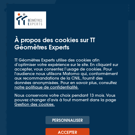
TT GÉOMETRES EXPERTS
TT GÉOMETRES EXPERTS
Auscultation automatique lors
À propos des cookies sur TT
de la construction d'un
Géomètres Experts
programme immobilier
TT Géomètres Experts utilise des cookies afin
d’optimiser votre expérience sur le site. En cliquant sur
Accueil
Nos références
accepter, vous consentez l’usage de cookies. Pour
Auscultation automatique lors de la construction d'un programme
l'audience nous utilisons Matomo qui, conformément
immobilier
aux recommandations de la CNIL, fournit des
données anonymisées. Pour en savoir plus, consultez
notre politique de confidentialité.
Nous conservons votre choix pendant 13 mois. Vous
pouvez changer d’avis à tout moment dans la page
Gestion des cookies.
Contrôle d'ouvrage par auscultation
automatique dans le cadre d'un
PERSONNALISER
important projet immobilier
ACCEPTER