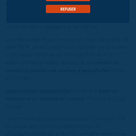
En cours de réalisation des travaux d'infrastructure, la
REFUSER
auscultation
mise en place d'un système d'
automatique
permet de contrôler la stabilité de la
paroi lutécienne réalisée par l'entreprise.
Le système installé se compose d’un tachéomètre, de
type TM30, piloté à distance. L’appareil est ainsi relié
à un boitier composé de modules GSM et d’un
contrôle en
système d’alimentation électrique, et
continu la position de prismes d’auscultation
posés
sur la paroi.
L'auscultation automatisée
prise de
permet une
mesures et un contrôle en continu
7/7 jours et 24/24
heures.
Nous mettons en place un système d’alerte par SMS
ou e-mail afin d'avertir le client en cas de
dépassement des seuils de mouvements déterminés,