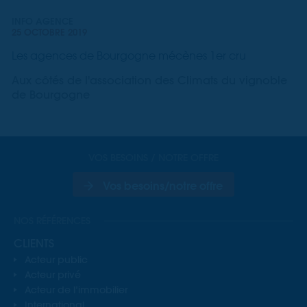
INFO AGENCE
25 OCTOBRE 2019
Les agences de Bourgogne mécènes 1er cru
Aux côtés de l'association des Climats du vignoble
de Bourgogne
VOS BESOINS / NOTRE OFFRE
Vos besoins/notre offre
NOS RÉFÉRENCES
CLIENTS
Acteur public
Acteur privé
Acteur de l’immobilier
International