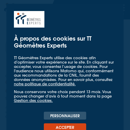
TT GÉOMETRES EXPERTS
TT GÉOMETRES EXPERTS
À propos des cookies sur TT
Géomètres Experts
TT Géomètres Experts utilise des cookies afin
d’optimiser votre expérience sur le site. En cliquant sur
accepter, vous consentez l’usage de cookies. Pour
l'audience nous utilisons Matomo qui, conformément
WILLIAM HOUVENAGEL
| GÉOMÈTRE-EXPERT - SPÉCIALISTE
aux recommandations de la CNIL, fournit des
COPROPRIÉTÉ
données anonymisées. Pour en savoir plus, consultez
Copropriété et état descriptif
notre politique de confidentialité.
de division : de quoi s’agit-il ?
Nous conservons votre choix pendant 13 mois. Vous
pouvez changer d’avis à tout moment dans la page
Temps de lecture estimé : 3mn
Gestion des cookies.
Accueil
Mieux nous connaître
Billets d'Experts
Etat descriptif de division en copropriété: le point juridique de TT
PERSONNALISER
Géomètres Experts
ACCEPTER