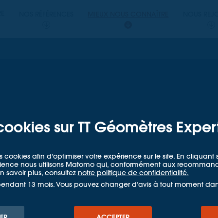
PERTS
RE
NOS RÉFÉRENCES
MIEUX NOUS CONNAÎTRE
NOUS REJ
ETRES EXPERTS
 Experts
cookies sur TT Géomètres Exper
s cookies afin d’optimiser votre expérience sur le site. En cliquan
Accueil
Mieux nous connaître
Agences
Lyon, Rhône, 69
udience nous utilisons Matomo qui, conformément aux recommandat
 savoir plus, consultez
notre politique de confidentialité.
pendant 13 mois. Vous pouvez changer d’avis à tout moment da
ER
ACCEPTER