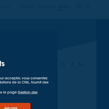
Contact
Paiement
Espace
OINDRE
EN
Pro
ts
PARTAGER
t sur accepter, vous consentez
ions de la CNIL, fournit des
ns la page
Gestion des
REFUSER