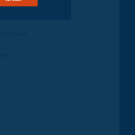
yon (69) :
s
eroeux et
urès