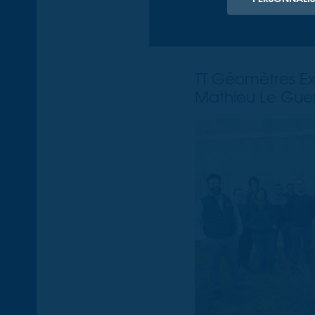
Vous rech
TT Géomètres Exp
Mathieu Le Gue