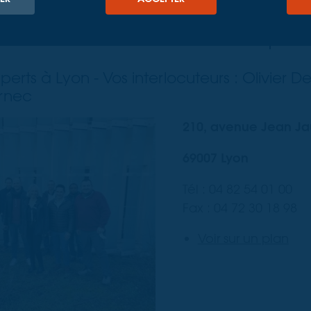
erchez un géomètre expert à L
contactez TT Géomètres Expert
erts à Lyon - Vos interlocuteurs : Olivier D
rnec
210, avenue Jean Ja
69007 Lyon
Tél : 04 82 54 01 00
Fax : 04 72 30 18 98
Voir sur un plan