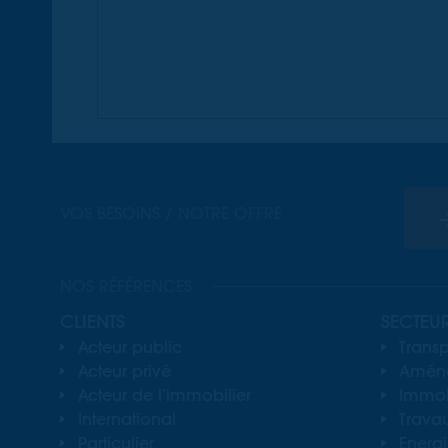
VOS BESOINS / NOTRE OFFRE
NOS RÉFÉRENCES
CLIENTS
SECTEU
Acteur public
Transp
Acteur privé
Aména
Acteur de l’immobilier
Immobi
International
Travau
Particulier
Energ