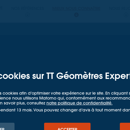
PERTS
RE
NOS RÉFÉRENCES
MIEUX NOUS CONNAÎTRE
NOUS REJ
ETRES EXPERTS
 Experts
te d'Or (21)
cookies sur TT Géomètres Exper
s cookies afin d’optimiser votre expérience sur le site. En cliquan
Accueil
Mieux nous connaître
Agences
Beaune, Côte d'Or, 21
udience nous utilisons Matomo qui, conformément aux recommandat
 savoir plus, consultez
notre politique de confidentialité.
pendant 13 mois. Vous pouvez changer d’avis à tout moment da
ER
ACCEPTER