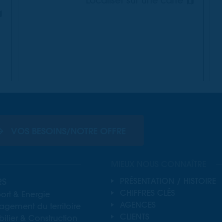
Localiser sur une carte
VOS BESOINS/NOTRE OFFRE
MIEUX NOUS CONNAÎTRE
RS
PRÉSENTATION / HISTOIRE
CHIFFRES CLÉS
ort & Energie
AGENCES
gement du territoire
CLIENTS
lier & Construction