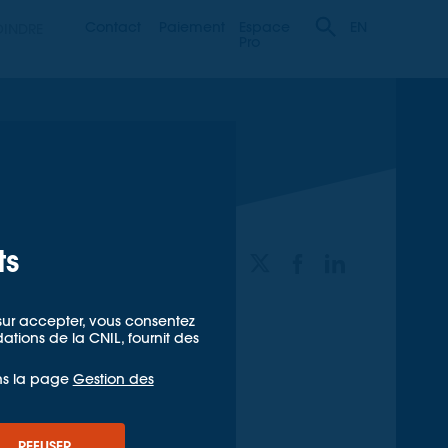
Contact
Paiement
Espace
OINDRE
EN
Pro
ts
PARTAGER
t sur accepter, vous consentez
ions de la CNIL, fournit des
ns la page
Gestion des
REFUSER