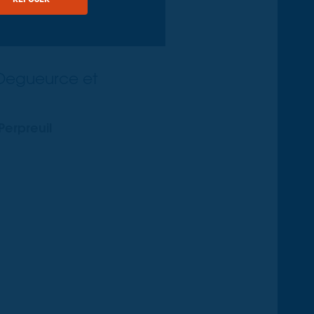
aune (21) :
s
e Degueurce et
Perpreuil