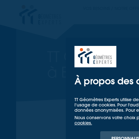
TT GÉOMETRES EX
VOS BESOINS / NOTRE OFF
TT GÉOM
TT Géomètres
à Beaune, Cô
À propos des 
TT Géomètres Experts utilise de
l’usage de cookies. Pour l'a
données anonymisées. Pour en
Nous conservons votre choix 
cookies.
PERSONNALIS