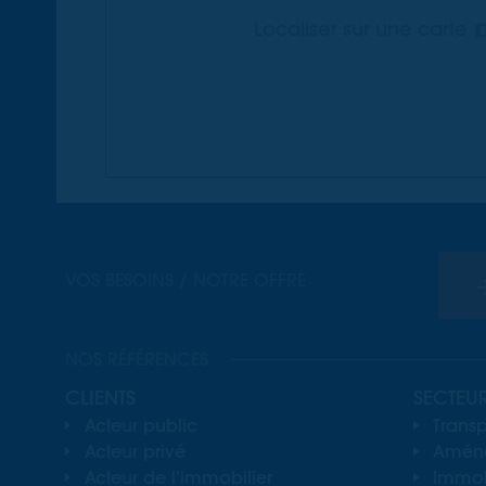
Localiser sur une carte
VOS BESOINS / NOTRE OFFRE
NOS RÉFÉRENCES
CLIENTS
SECTEU
Acteur public
Transp
Acteur privé
Aména
Acteur de l’immobilier
Immobi