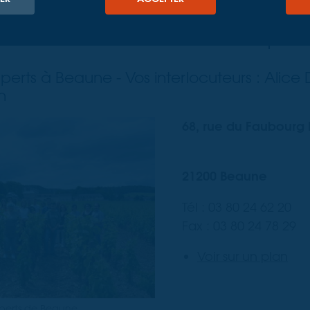
rchez un géomètre expert à Be
contactez TT Géomètres Expert
erts à Beaune - Vos interlocuteurs : Alic
n
68, rue du Faubourg 
21200 Beaune
Tél : 03 80 24 62 20
Fax : 03 80 24 78 29
Voir sur un plan
perts de Beaune