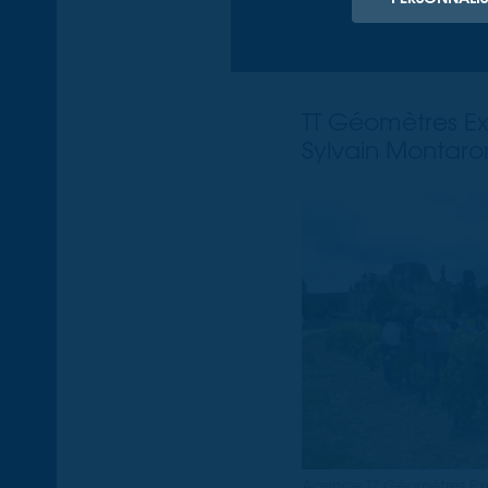
Vous reche
TT Géomètres Exp
Sylvain Montaro
Agence TT Géomètres Ex