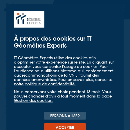
TT GÉOMETRES EXPERTS
TT GÉOMETRES EXPERTS
Mieux consommer les
À propos des cookies sur TT
ressources
Géomètres Experts
Accueil
Mieux nous connaître
Actualités
TT Géomètres Experts utilise des cookies afin
Mieux consommer les ressources
d’optimiser votre expérience sur le site. En cliquant sur
accepter, vous consentez l’usage de cookies. Pour
l'audience nous utilisons Matomo qui, conformément
aux recommandations de la CNIL, fournit des
données anonymisées. Pour en savoir plus, consultez
Une action de TT Géomètres Experts qui
notre politique de confidentialité.
répond à l’enjeu RSE lié au respect de
Nous conservons votre choix pendant 13 mois. Vous
l'environnement.
pouvez changer d’avis à tout moment dans la page
Gestion des cookies.
QUALITÉ ET RSE
28 AOÛT 2018
PERSONNALISER
ACCEPTER