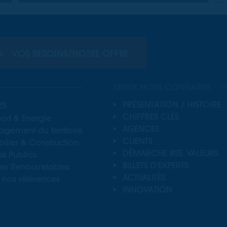
VOS BESOINS/NOTRE OFFRE
MIEUX NOUS CONNAÎTRE
RS
PRÉSENTATION / HISTOIRE
CHIFFRES CLÉS
ort & Energie
AGENCES
gement du territoire
CLIENTS
lier & Construction
DÉMARCHE RSE, VALEURS
x Publics
BILLETS D'EXPERTS
ies Renouvelables
ACTUALITÉS
 nos références
INNOVATION