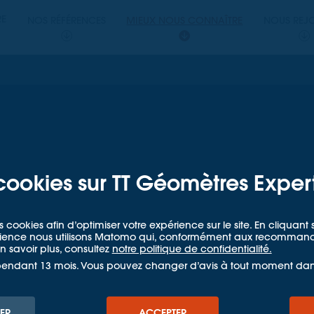
PERTS
RE
NOS RÉFÉRENCES
MIEUX NOUS CONNAÎTRE
NOUS REJ
ETRES EXPERTS
 au Salon
 du
cookies sur TT Géomètres Exper
lturel
s cookies afin d’optimiser votre expérience sur le site. En cliquan
udience nous utilisons Matomo qui, conformément aux recommandat
 savoir plus, consultez
notre politique de confidentialité.
pendant 13 mois. Vous pouvez changer d’avis à tout moment da
Mieux nous connaître
Actualités
Salon International du Patrimoine Cul
CORPORATE
ER
ACCEPTER