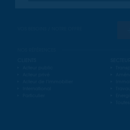
VOS BESOINS / NOTRE OFFRE
NOS RÉFÉRENCES
CLIENTS
SECTEU
Acteur public
Transp
Acteur privé
Aména
Acteur de l’immobilier
Immobi
International
Travau
Particulier
Energ
Toutes