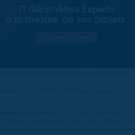
édiée au
SIPC (Salon International du Patrimoine Culturel)
au salon !
e 2024,
TT GEOMETRES EXPERTS sera présent au Carr
d’Art de France
depuis 2009, le Salon International d
 et fédère l’ensemble des acteurs des métiers du p
et de réflexion, le salon accueille chaque année 