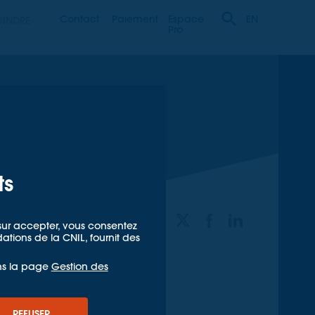
Contact
Paiement
Espace
OINDRE
EN
Pro
ts
PARTAGER
t sur accepter, vous consentez
ions de la CNIL, fournit des
ns la page
Gestion des
turel 2024
REFUSER