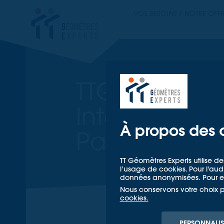
TT GÉOMETRES EX
VOS BESOINS / NOTRE OFF
TT GÉOM
TTGE expose
International
À propos des 
Patrimoine Cu
TT Géomètres Experts utilise de
l’usage de cookies. Pour l'a
données anonymisées. Pour en
Nous conservons votre choix 
Accueil
cookies.
PERSONNALIS