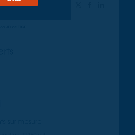
PARTAGER
tion 3D de TTGE
rts
i
ts sur mesure
novation, TT360 est