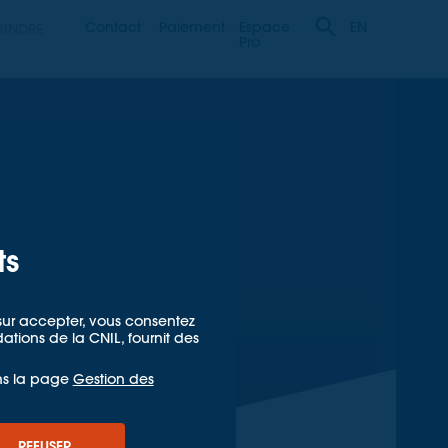
Contact
Paiement
Espace
OINDRE
EN
Pro
ts
t sur accepter, vous consentez
ions de la CNIL, fournit des
ns la page
Gestion des
REFUSER