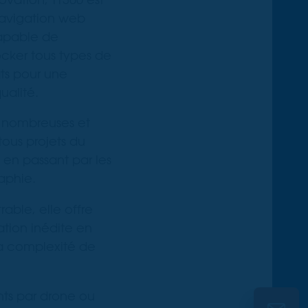
avigation web
capable de
cker tous types de
ts pour une
ualité.
t nombreuses et
ous projets du
e en passant par les
aphie.
able, elle offre
sation inédite en
a complexité de
ts par drone ou