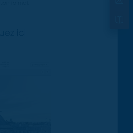
 son format.
quez
ici