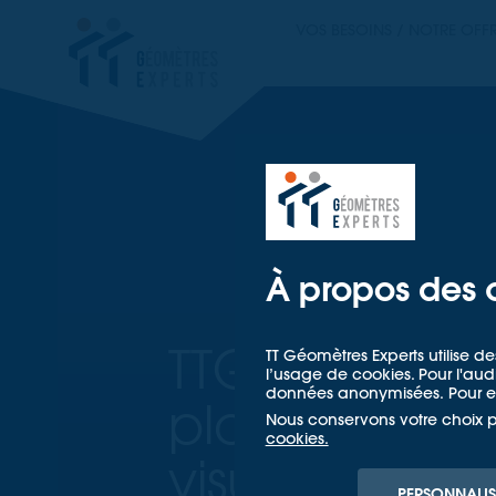
TT GÉOMETRES EX
VOS BESOINS / NOTRE OFF
TT GÉOM
À propos des 
TTGE lance s
TT Géomètres Experts utilise de
l’usage de cookies. Pour l'a
données anonymisées. Pour en
plateforme 
Nous conservons votre choix 
cookies.
visualisation
PERSONNALIS