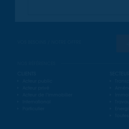
VOS BESOINS / NOTRE OFFRE
NOS RÉFÉRENCES
CLIENTS
SECTEU
Acteur public
Transp
Acteur privé
Aména
Acteur de l’immobilier
Immobi
International
Travau
Particulier
Energ
Toutes