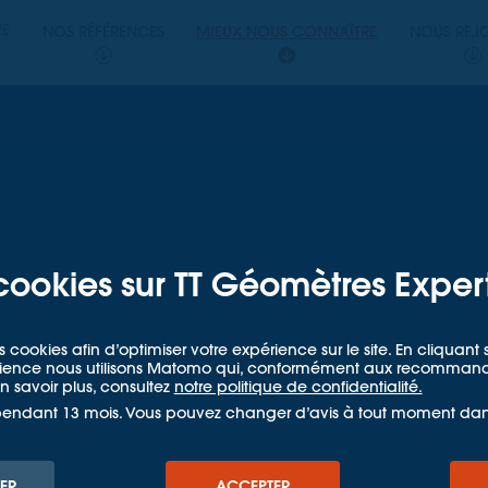
PERTS
RE
NOS RÉFÉRENCES
MIEUX NOUS CONNAÎTRE
NOUS REJ
ETRES EXPERTS
cookies sur TT Géomètres Exper
a nouvelle
s cookies afin d’optimiser votre expérience sur le site. En cliquan
udience nous utilisons Matomo qui, conformément aux recommandat
 savoir plus, consultez
notre politique de confidentialité.
web de
pendant 13 mois. Vous pouvez changer d’avis à tout moment da
 3D
ER
ACCEPTER