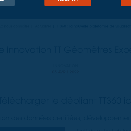
x nous connaître
Actualités
TT360 : la nouvelle plateforme de visualisa
e innovation TT Géomètres Expe
INNOVATION
05 AVRIL 2022
Télécharger le dépliant TT360
ic
ision des données certifiées, développemen
Fruit de notre Lab In