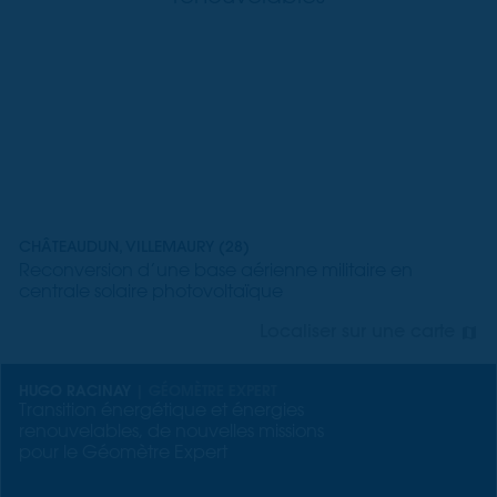
CHÂTEAUDUN, VILLEMAURY (28)
Reconversion d’une base aérienne militaire en
centrale solaire photovoltaïque
Localiser sur une carte
HUGO RACINAY
| GÉOMÈTRE EXPERT
Transition énergétique et énergies
renouvelables, de nouvelles missions
pour le Géomètre Expert