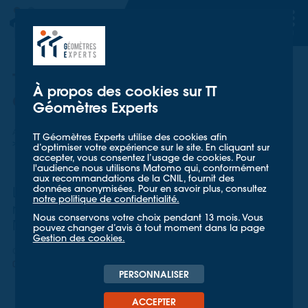
TT GÉOMETRES EXPERTS
TT GÉOMETRES EXPERTS
TT Géomètres Experts présent
À propos des cookies sur TT
au Forum EnerGaïa 2025
Géomètres Experts
Accueil
Mieux nous connaître
Actualités
TT Géomètres Experts utilise des cookies afin
TT Géomètres Experts présent au Forum EnerGaïa 2025
d’optimiser votre expérience sur le site. En cliquant sur
accepter, vous consentez l’usage de cookies. Pour
l'audience nous utilisons Matomo qui, conformément
aux recommandations de la CNIL, fournit des
données anonymisées. Pour en savoir plus, consultez
Les 10 et 11 décembre 2025, retrouvez-
notre politique de confidentialité.
nous au Parc des Expositions de
Nous conservons votre choix pendant 13 mois. Vous
Montpellier sur le stand B02, Hall A4.
pouvez changer d’avis à tout moment dans la page
Gestion des cookies.
CORPORATE
08 DÉCEMBRE 2025
PERSONNALISER
ACCEPTER