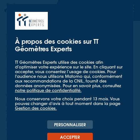
TT GÉOMETRES EXPERTS
TT GÉOMETRES EXPERTS
Réunion de rentrée pour les
À propos des cookies sur TT
équipes TT Géomètres Experts
Géomètres Experts
Bourgogne
TT Géomètres Experts utilise des cookies afin
d’optimiser votre expérience sur le site. En cliquant sur
Accueil
Mieux nous connaître
Actualités
accepter, vous consentez l’usage de cookies. Pour
Réunion de rentrée pour les équipes TT Géomètres Experts Bourgogne
l'audience nous utilisons Matomo qui, conformément
aux recommandations de la CNIL, fournit des
données anonymisées. Pour en savoir plus, consultez
notre politique de confidentialité.
Vendredi 12 septembre 2025, les agences
Nous conservons votre choix pendant 13 mois. Vous
du pôle TT Géomètres Experts Bourgogne
pouvez changer d’avis à tout moment dans la page
Gestion des cookies.
se sont réunies pour la traditionnelle
réunion de rentrée.
PERSONNALISER
CORPORATE
18 SEPTEMBRE 2025
ACCEPTER