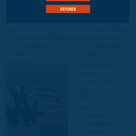
REFUSER
Le pôle régional regroupant les agences de
Dijon
,
Beaune
et
Chaumont
s’était donné rendez-vous à la
Cité des Climats et des Vins de Bourgogne
pour la
Objectifs
journée.
: faire un bilan des mois écoulés et
partager un moment convivial interagence.
La matinée a été
consacrée à un
échange avec les
équipes. Au
programme :
Revue des
performances
financières et
commerciales