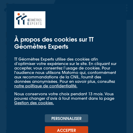
TT GÉOMETRES EXPERTS
TT GÉOMETRES EXPERTS
Portrait Passion #5 : Clyde
À propos des cookies sur TT
Coddet
Géomètres Experts
Accueil
Mieux nous connaître
Actualités
TT Géomètres Experts utilise des cookies afin
Portrait Passion #5 : Clyde Coddet
d’optimiser votre expérience sur le site. En cliquant sur
accepter, vous consentez l’usage de cookies. Pour
l'audience nous utilisons Matomo qui, conformément
aux recommandations de la CNIL, fournit des
données anonymisées. Pour en savoir plus, consultez
Tout l'été, découvrez chaque semaine,
notre politique de confidentialité.
les passions de nos collaborateurs !
Nous conservons votre choix pendant 13 mois. Vous
pouvez changer d’avis à tout moment dans la page
CORPORATE
Gestion des cookies.
26 AOÛT 2025
PERSONNALISER
ACCEPTER
𝗜𝗹𝘀 𝘀𝗼𝗻𝘁 𝗽𝗮𝘀𝘀𝗶𝗼𝗻𝗻𝗲́𝘀 𝗽𝗮𝗿 𝗹𝗲𝘂𝗿 𝗺𝗲́𝘁𝗶𝗲𝗿 mais aussi