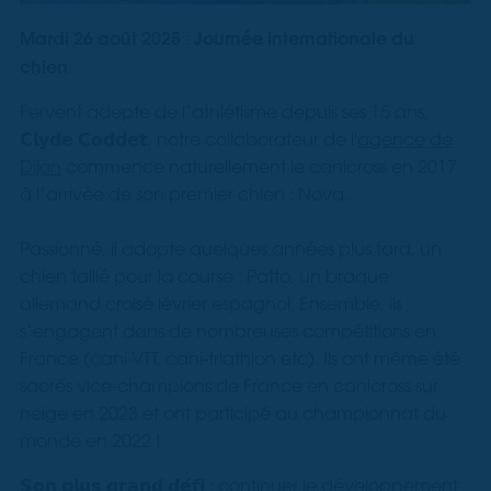
Mardi 26 août 2025 : Journée internationale du
chien
Fervent adepte de l’athlétisme depuis ses 15 ans,
𝗖𝗹𝘆𝗱𝗲 𝗖𝗼𝗱𝗱𝗲𝘁, notre collaborateur de l'
agence de
Dijon
commence naturellement le canicross en 2017
à l’arrivée de son premier chien : Nova.
Passionné, il adopte quelques années plus tard, un
chien taillé pour la course : Patto, un braque
allemand croisé lévrier espagnol. Ensemble, ils
s’engagent dans de nombreuses compétitions en
France (cani-VTT, cani-triathlon etc). Ils ont même été
sacrés vice-champions de France en canicross sur
neige en 2023 et ont participé au championnat du
monde en 2022 !
𝗦𝗼𝗻 𝗽𝗹𝘂𝘀 𝗴𝗿𝗮𝗻𝗱 𝗱𝗲́𝗳𝗶 : continuer le développement