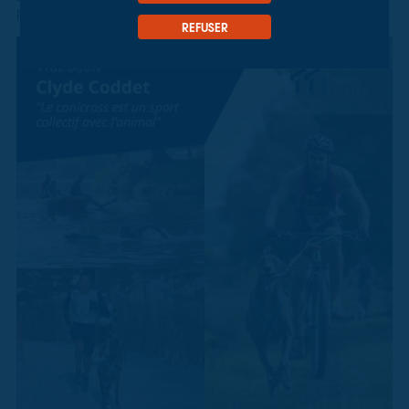
par … le canicross !
REFUSER