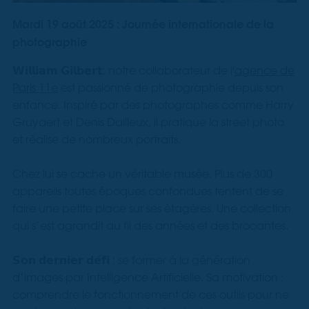
Mardi 19 août 2025 : Journée internationale de la
photographie
𝗪𝗶𝗹𝗹𝗶𝗮𝗺 𝗚𝗶𝗹𝗯𝗲𝗿𝘁, notre collaborateur de l'
agence de
Paris 11e
est passionné de photographie depuis son
enfance. Inspiré par des photographes comme Harry
Gruyaert et Denis Dailleux, il pratique la street photo
et réalise de nombreux portraits.
Chez lui se cache un véritable musée. Plus de 300
appareils toutes époques confondues tentent de se
faire une petite place sur ses étagères. Une collection
qui s’est agrandit au fil des années et des brocantes.
𝗦𝗼𝗻 𝗱𝗲𝗿𝗻𝗶𝗲𝗿 𝗱𝗲́𝗳𝗶 : se former à la génération
d’images par Intelligence Artificielle. Sa motivation :
comprendre le fonctionnement de ces outils pour ne