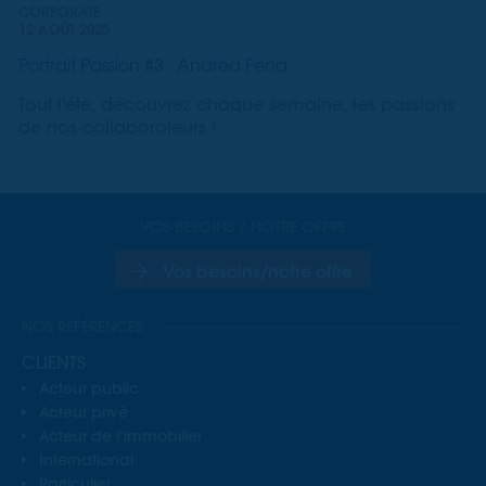
CORPORATE
12 AOÛT 2025
Portrait Passion #3 : Andrea Fena
Tout l'été, découvrez chaque semaine, les passions
de nos collaborateurs !
VOS BESOINS / NOTRE OFFRE
Vos besoins/notre offre
NOS RÉFÉRENCES
CLIENTS
Acteur public
Acteur privé
Acteur de l’immobilier
International
Particulier