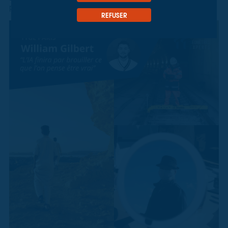
par … la photo !
REFUSER