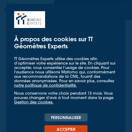
TT GÉOMETRES EXPERTS
TT GÉOMETRES EXPERTS
Portrait Passion #4 : William
À propos des cookies sur TT
Gilbert
Géomètres Experts
Accueil
Mieux nous connaître
Actualités
TT Géomètres Experts utilise des cookies afin
Portrait Passion #4 : William Gilbert
d’optimiser votre expérience sur le site. En cliquant sur
accepter, vous consentez l’usage de cookies. Pour
l'audience nous utilisons Matomo qui, conformément
aux recommandations de la CNIL, fournit des
données anonymisées. Pour en savoir plus, consultez
Tout l'été, découvrez chaque semaine,
notre politique de confidentialité.
les passions de nos collaborateurs !
Nous conservons votre choix pendant 13 mois. Vous
pouvez changer d’avis à tout moment dans la page
CORPORATE
Gestion des cookies.
19 AOÛT 2025
PERSONNALISER
ACCEPTER
𝗜𝗹𝘀 𝘀𝗼𝗻𝘁 𝗽𝗮𝘀𝘀𝗶𝗼𝗻𝗻𝗲́𝘀 𝗽𝗮𝗿 𝗹𝗲𝘂𝗿 𝗺𝗲́𝘁𝗶𝗲𝗿 mais aussi