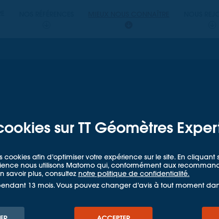
PERTS
RE
NOS RÉFÉRENCES
MIEUX NOUS CONNAÎTRE
NOUS REJ
ETRES EXPERTS
CIEN GÉOMÈTRE
ion
uelle des
cookies sur TT Géomètres Exper
ations : un
s cookies afin d’optimiser votre expérience sur le site. En cliquan
 le
udience nous utilisons Matomo qui, conformément aux recommandat
 savoir plus, consultez
notre politique de confidentialité.
es réseaux
pendant 13 mois. Vous pouvez changer d’avis à tout moment da
ER
ACCEPTER