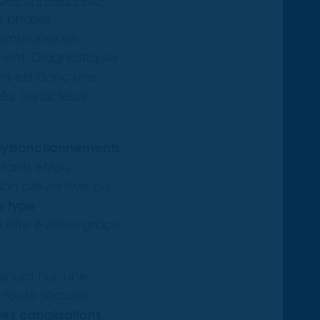
es phases
communes en
ment. Diagnostiquer
ons est donc une
és, les acteurs
s dysfonctionnements
tants et/ou
ion préventive ou
e type
 être évitées grâce
ujourd’hui, une
 toute sécurité
des canalisations
.