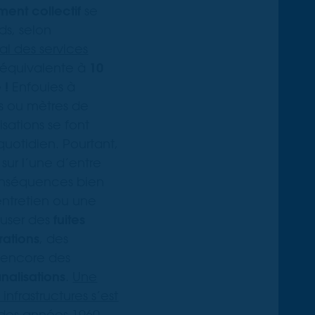
ment collectif
se
ds, selon
al des services
 équivalente à
10
 !
Enfouies à
s ou mètres de
isations se font
quotidien. Pourtant,
sur l’une d’entre
conséquences bien
entretien ou une
auser des
fuites
ltrations
, des
 encore des
nalisations
.
Une
infrastructures s’est
 des années 1960-