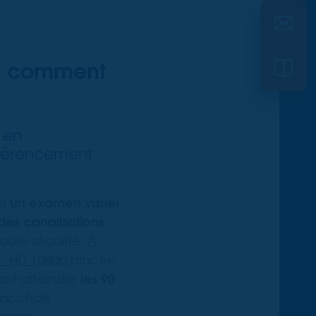
s : comment
t en
éférencement
er
un examen visuel
des canalisations
toute sécurité.
À
 - HD 1080p
placée
vant atteindre
les 90
e accède