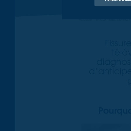
Accueil
Mieux nous connaît
Fissur
télé
diagnos
d’anticip
Pourquo