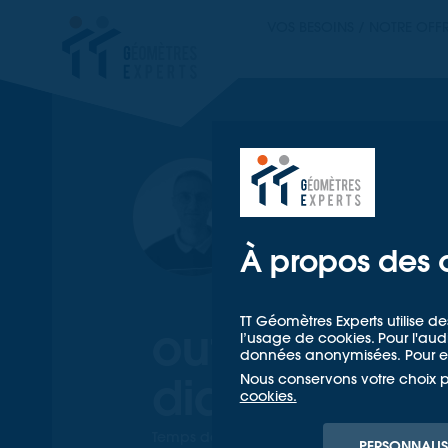
TT GÉOMETRES EX
VOS BESOINS / NOTRE OFF
TT GÉOM
LOUIS HEULAND
| TECHNI
Inspect
télévis
À propos des 
canalis
TT Géomètres Experts utilise de
outil clé pour
l’usage de cookies. Pour l'a
données anonymisées. Pour en
diagnostic d
Nous conservons votre choix 
cookies.
Temps de lecture estimé : 3mn
PERSONNALIS