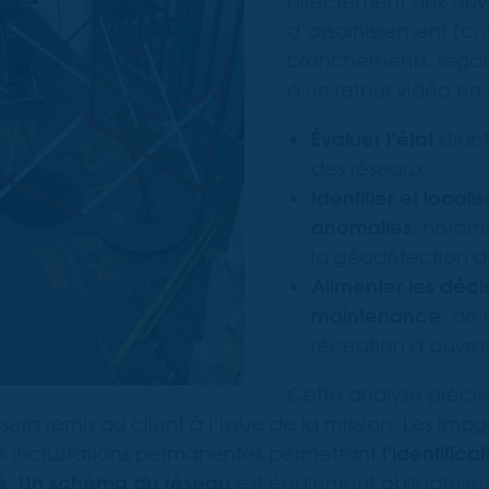
directement aux ouv
d’assainissement (col
branchements, regar
à un retour vidéo en 
Évaluer l’état
struct
des réseaux
Identifier et local
anomalies
, notam
la géodétection de 
Alimenter les déci
maintenance
, de 
réception d’ouvra
Cette analyse préci
sera remis au client à l’issue de la mission. Les ima
 incrustations permanentes permettant
l’identific
é
.
Un schéma du réseau
est également obligatoir