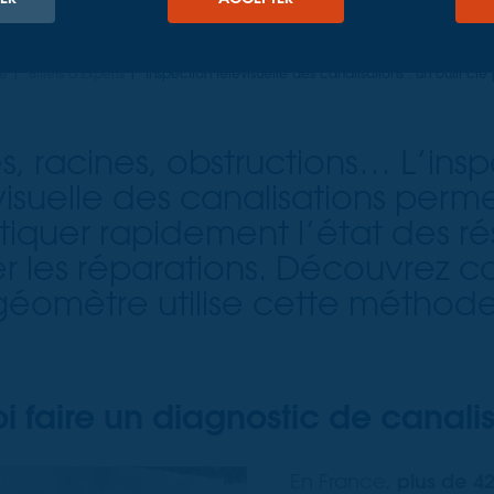
re
Billets d'Experts
Inspection télévisuelle des canalisations : un outil cl
es, racines, obstructions… L’ins
visuelle des canalisations perm
tiquer rapidement l’état des ré
er les réparations. Découvrez 
géomètre utilise cette méthode
i faire un diagnostic de canalis
En France,
plus de 4