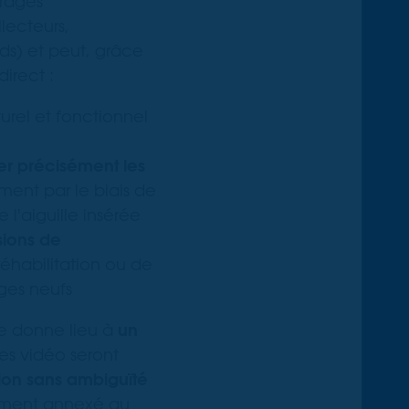
rages
lecteurs,
ds) et peut, grâce
direct :
urel et fonctionnel
iser précisément
les
ment par le biais de
l'aiguille insérée
sions de
réhabilitation ou de
ges neufs
se donne lieu à
un
ges vidéo seront
ation sans ambiguïté
ement annexé au