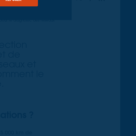
é pour le diagnostic des réseaux
pection
et de
seaux et
comment le
.
ations ?
25 000 km de