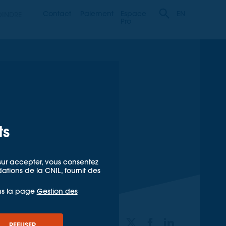
Contact
Paiement
Espace
OINDRE
EN
Pro
ts
t sur accepter, vous consentez
ions de la CNIL, fournit des
ns la page
Gestion des
PARTAGER
REFUSER