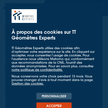
TT GÉOMETRES EXPERTS
TT GÉOMETRES EXPERTS
60 ans d'histoire racontée par
À propos des cookies sur TT
nos collaborateurs
Géomètres Experts
Accueil
Mieux nous connaître
Actualités
TT Géomètres Experts utilise des cookies afin
60 ans d'histoire racontée par nos collaborateurs
d’optimiser votre expérience sur le site. En cliquant sur
accepter, vous consentez l’usage de cookies. Pour
l'audience nous utilisons Matomo qui, conformément
aux recommandations de la CNIL, fournit des
données anonymisées. Pour en savoir plus, consultez
Plongez au cœur de notre histoire avec
notre politique de confidentialité.
12 extraits de notre livre lus par nos
Nous conservons votre choix pendant 13 mois. Vous
collaborateurs.
pouvez changer d’avis à tout moment dans la page
Gestion des cookies.
QUALITÉ ET RSE
22 DÉCEMBRE 2025
PERSONNALISER
ACCEPTER