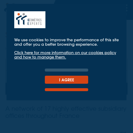
Subsidiary offices
We use cookies to improve the performance of this site
and offer you a better browsing experience.
Home
About us
subsidiary offices
Click here for more information on our cookies policy
and how to manage them.
TT Géomètres Experts
Key figures
I AGREE
subsidiary offices
A network of 17 highly effective subsidiary
offices throughout France