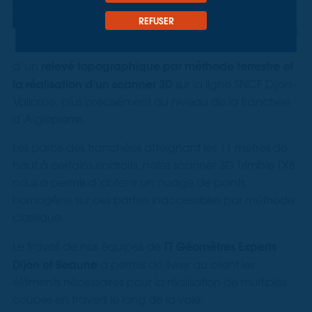
entretien de ses voies et
REFUSER
abords, notre client nous
a confié l’établissement
relevé topographique par méthode terrestre et
d’un
la réalisation d’un scanner 3D
sur la ligne SNCF Dijon–
Vallorbe, plus précisément au niveau de la tranchée
d’Aiglepierre.
Les parois des tranchées atteignant les 11 mètres de
haut à certains endroits, notre scanner 3D Trimble TX8
nous a permis d’obtenir un nuage de points
homogène sur ces parties inaccessibles par méthode
classique.
TT Géomètres Experts
Le travail de nos équipes de
Dijon et Beaune
a permis de livrer au client les
éléments nécessaires pour la réalisation de multiples
coupes en travers le long de la voie.