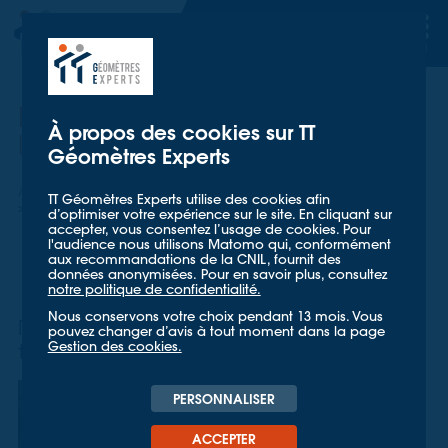
TT GÉOMETRES EXPERTS
TT GÉOMETRES EXPERTS
Relevé topographique sur la
À propos des cookies sur TT
ligne SNCF Dijon-Vallorbe
Géomètres Experts
Accueil
Nos références
TT Géomètres Experts utilise des cookies afin
Relevé topographique sur la ligne SNCF Dijon-Vallorbe
d’optimiser votre expérience sur le site. En cliquant sur
accepter, vous consentez l’usage de cookies. Pour
l'audience nous utilisons Matomo qui, conformément
aux recommandations de la CNIL, fournit des
données anonymisées. Pour en savoir plus, consultez
notre politique de confidentialité.
Nous conservons votre choix pendant 13 mois. Vous
Relevé topographique par méthode
pouvez changer d’avis à tout moment dans la page
Gestion des cookies.
terrestre et la réalisation d’un scanner 3D
Afin de prévoir les
PERSONNALISER
aménagements
ACCEPTER
nécessaires au bon