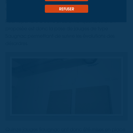
plusieurs compartiments du rez-de-chaussée mais
aussi à l’étage.
REFUSER
Pour répondre à cette problématique, la solution
proposée est donc la pose de jauges de type
Saugnac permettant de suivre les évolutions des
désordres.
Quinze jauges Saugnac ont donc été mises en place