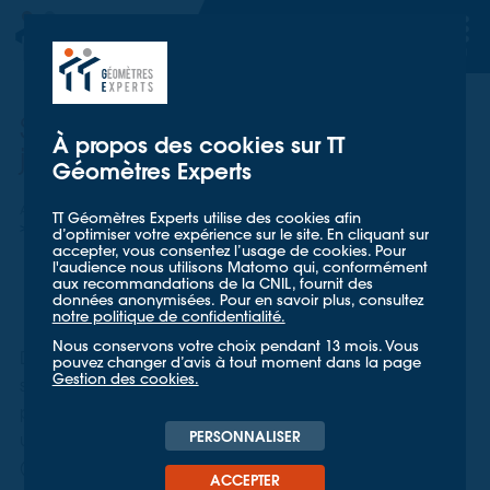
TT GÉOMETRES EXPERTS
TT GÉOMETRES EXPERTS
Suivi de fissures – Relevé de
À propos des cookies sur TT
jauges Saugnac
Géomètres Experts
Accueil
Nos références
TT Géomètres Experts utilise des cookies afin
Suivi de fissures – Relevé de jauges Saugnac par TT Géomètres Experts
d’optimiser votre expérience sur le site. En cliquant sur
accepter, vous consentez l’usage de cookies. Pour
l'audience nous utilisons Matomo qui, conformément
aux recommandations de la CNIL, fournit des
données anonymisées. Pour en savoir plus, consultez
notre politique de confidentialité.
Nous conservons votre choix pendant 13 mois. Vous
Dans le cadre du suivi de désordres d’un bâtiment
pouvez changer d’avis à tout moment dans la page
Gestion des cookies.
situé à Paris (75), TT Géomètres Experts a été sollicité
par le gestionnaire de l’immeuble afin de proposer
PERSONNALISER
une solution d'auscultation de fissures
(intérieur/extérieur). Ces fissures sont localisées dans
ACCEPTER