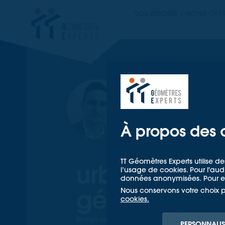
TT GÉOMETRES EX
VOS BESOINS / NOTRE OFF
TT GÉOM
MAXIME GUILLOT
| GÉOM
Préserv
de vie 
À propos des 
densifi
TT Géomètres Experts utilise de
urbaine : que
l’usage de cookies. Pour l'a
données anonymisées. Pour en
géomètre-ex
Nous conservons votre choix 
cookies.
Temps de lecture estimé : 5mn
PERSONNALIS