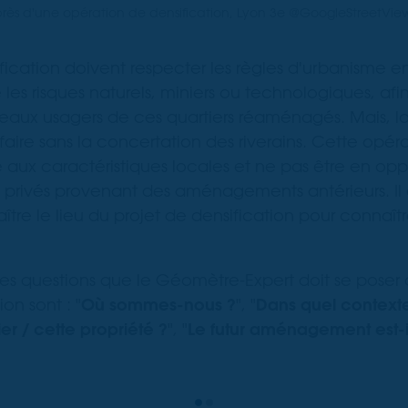
rès d'une opération de densification, Lyon 3e @GoogleStreetVie
ification doivent respecter les règles d'urbanisme e
es risques naturels, miniers ou technologiques, afi
aux usagers de ces quartiers réaménagés. Mais, la
faire sans la concertation des riverains. Cette opér
aux caractéristiques locales et ne pas être en opp
it privés provenant des aménagements antérieurs. I
tre le lieu du projet de densification pour connaître
ères questions que le Géomètre-Expert doit se poser
on sont : "
Où sommes-nous ?
", "
Dans quel contexte
r / cette propriété ?
", "
Le futur aménagement est-