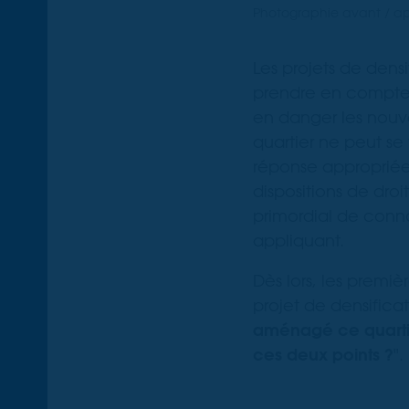
Photographie avant / ap
Les projets de dens
prendre en compte l
en danger les nouve
quartier ne peut se 
réponse appropriée 
dispositions de dro
primordial de connaî
appliquant.
Dès lors, les premi
projet de densificati
aménagé ce quartie
ces deux points ?
".