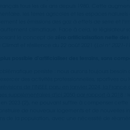
ançais tous les dix ans depuis 1980. Cette augment
entaire, les terres agricoles et les espaces naturels d
ment les émissions des gaz à effets de serre et l'im
auffement climatique. Face à cela, le législateur s
osant le concept de
zéro artificialisation nette des
oi Climat et résilience du 22 août 2021 (
Loi n° 2021-1
 plus possible d'artificialiser des terrains, sans com
blématique persiste : nous aurons toujours besoin 
exercer des activités professionnelles, sportives ou 
prévisions de l'INSEE paru en janvier 2024, la France
es supplémentaires d'ici 2050 par rapport à 2018
; l
en 2023 (2), ne pouvant suffire à compenser cette
onstruire de nouveaux logements et de nouvelles in
ns de la population, avec une nécessité de réamé