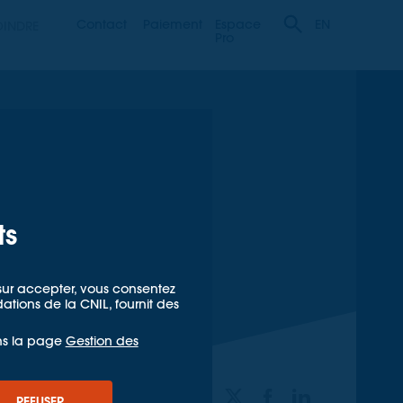
Contact
Paiement
Espace
OINDRE
EN
Pro
ts
t sur accepter, vous consentez
ions de la CNIL, fournit des
ns la page
Gestion des
PARTAGER
REFUSER