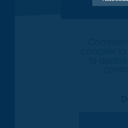
Accueil
Mieux nous connaître
B
Comment 
concilier l
la qualit
contra
D