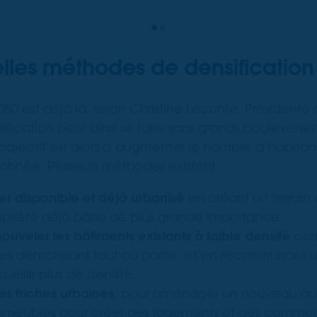
les méthodes de densification 
050 est déjà là, selon Christine Leconte, Présidente 
ification peut ainsi se faire sans grands bouleverse
. L’objectif est alors d’augmenter le nombre d’habit
donnée. Plusieurs méthodes existent :
ier disponible et déjà urbanisé
en créant un terrain à
ropriété déjà bâtie de plus grande importance.
uveler les bâtiments existants à faible
densité
com
 les démolissant tout ou partie, et en reconstruisan
eillir plus de densité.
es friches urbaines
, pour aménager un nouveau qua
immeubles pour créer des logements et des commer