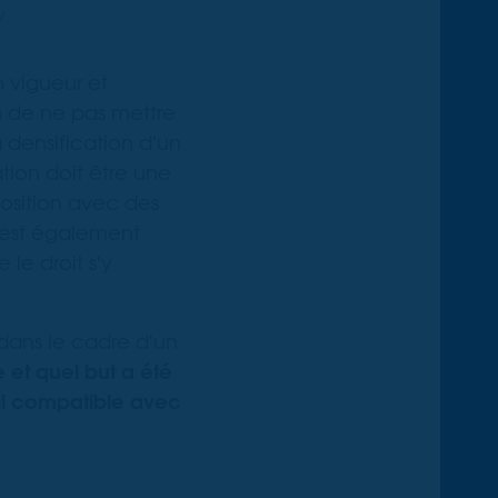
w
n vigueur et
n de ne pas mettre
 densification d'un
ation doit être une
osition avec des
l est également
 le droit s'y
 dans le cadre d'un
 et quel but a été
il compatible avec