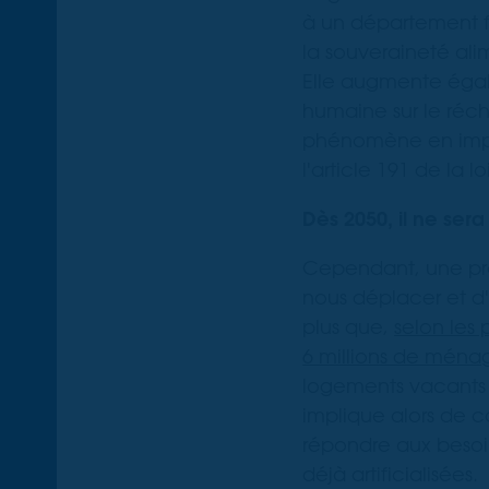
à un département fr
la souveraineté alim
Elle augmente égale
humaine sur le réch
phénomène en imp
l'article 191 de la l
Dès 2050, il ne sera
Cependant, une pro
nous déplacer et d'
plus que,
selon les 
6 millions de ménag
logements vacants 
implique alors de c
répondre aux besoi
déjà artificialisées.