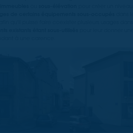
s immeubles
ou
sous-élévation
pour créer un niveau
usages de certains équipements sous-occupés
dans l
afin qu'il puisse faire coexister plusieurs usages dan
ents existants étant sous-utilisés
pour leur donner un
ondant à une carence.