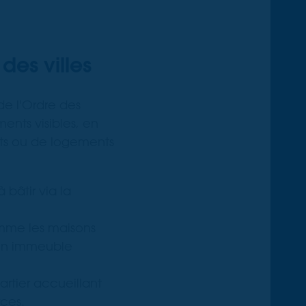
des villes
de l'Ordre des
ments visibles, en
ants ou de logements
 bâtir via la
me les maisons
t un immeuble
rtier accueillant
ces.