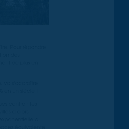
roître. Pour répondre
tion des
gnent de plus en
, va s'accroître
% en un siècle !
es contraintes
lles a alors
 exponentielle a
spaces équivalente