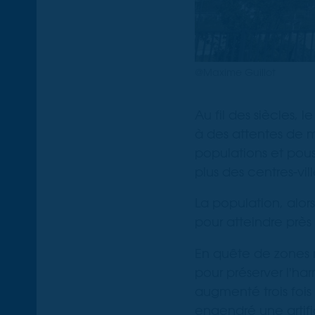
@Maxime Guillot
Au fil des siècles, l
à des attentes de m
populations et pouss
plus des centres-vil
La population, alor
pour atteindre près 
En quête de zones 
pour préserver l'har
augmenté trois fois
engendré une artifi