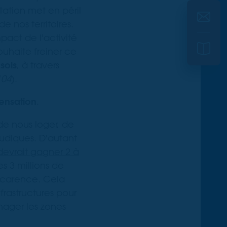
ation met en péril
e nos territoires.
pact de l'activité
ouhaite freiner ce
 sols
, à travers
104
).
pensation
.
de nous loger, de
ludiques. D'autant
 devrait gagner 2 à
es 3 millions de
 carence. Cela
frastructures pour
nager les zones