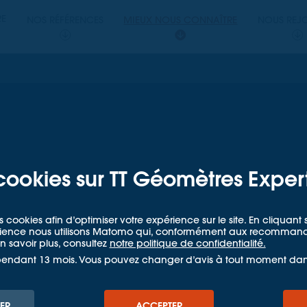
PERTS
RE
NOS RÉFÉRENCES
MIEUX NOUS CONNAÎTRE
NOUS REJ
ETRES EXPERTS
ÈTRE-EXPERT FONCIER DPLG
er le cadre
face à la
cookies sur TT Géomètres Exper
cation
s cookies afin d’optimiser votre expérience sur le site. En cliquan
l rôle pour le
udience nous utilisons Matomo qui, conformément aux recommandat
 savoir plus, consultez
notre politique de confidentialité.
pert ?
pendant 13 mois. Vous pouvez changer d’avis à tout moment da
ER
ACCEPTER