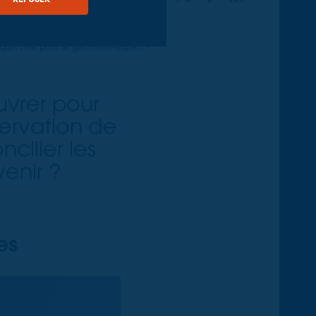
 quel rôle pour le géomètre-expert ?
vrer pour
servation de
cilier les
venir ?
es