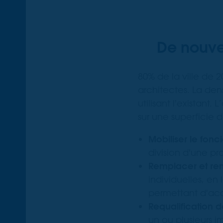
De nouvel
80% de la ville de 2
architectes. La dens
utilisant l'existant
sur une superficie 
Mobiliser le fonc
division d'une p
Remplacer et reno
individuelles, en
permettant d'accu
Requalification d
un ou plusieurs 