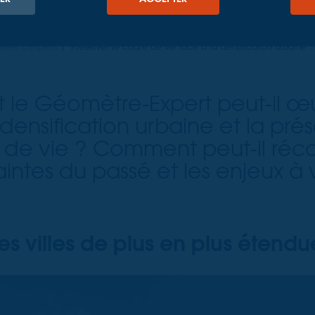
illets d'Experts
Préserver le cadre de vie face à la densification urbaine :
le Géomètre-Expert peut-il œu
a densification urbaine et la pré
é de vie ? Comment peut-il récon
intes du passé et les enjeux à 
es villes de plus en plus étendu