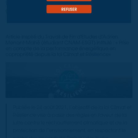
Une adaptation qui sollicite aussi le
géomètre-expert
REFUSER
Article inspiré du Travail de Fin d'Etudes d'Adrien
Menant-Mahé (étudiant CNAM-ESGT) intitulé : « Prise
en compte de la performance énergétique en
copropriété depuis la loi Climat et Résilience»
Publiée le 24 août 2021, l’objectif de la loi Climat et
Résilience vise à poser des règles en faveur de la
lutte contre le réchauffement climatique et de la
protection de l’environnement, en respectant le
cadre des accords de Paris ou des textes