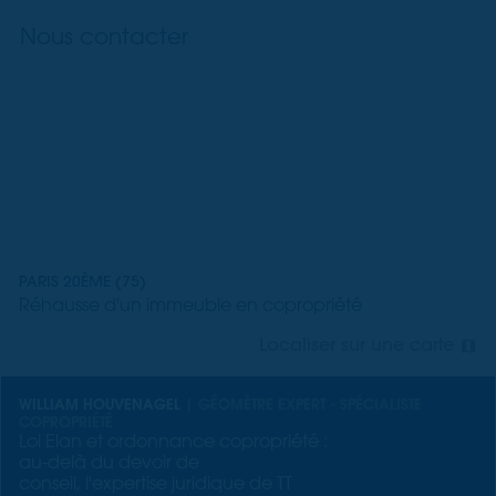
Nous contacter
PARIS 20ÈME (75)
Réhausse d'un immeuble en copropriété
Localiser sur une carte
WILLIAM HOUVENAGEL
| GÉOMÈTRE EXPERT - SPÉCIALISTE
COPROPRIÉTÉ
Loi Elan et ordonnance copropriété :
au-delà du devoir de
conseil, l'expertise juridique de TT