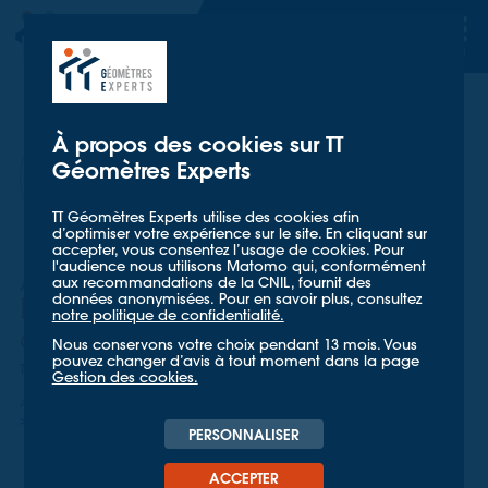
TT GÉOMETRES EXPERTS
TT GÉOMETRES EXPERTS
À propos des cookies sur TT
Géomètres Experts
TT Géomètres Experts utilise des cookies afin
d’optimiser votre expérience sur le site. En cliquant sur
accepter, vous consentez l’usage de cookies. Pour
l'audience nous utilisons Matomo qui, conformément
ADRIEN MENANT-MAHÉ
| CHARGÉ D'AFFAIRE FONCIER ET
aux recommandations de la CNIL, fournit des
ARCHITECTURE
données anonymisées. Pour en savoir plus, consultez
Loi Climat et Résilience en
notre politique de confidentialité.
copropriété
Nous conservons votre choix pendant 13 mois. Vous
pouvez changer d’avis à tout moment dans la page
Temps de lecture estimé : 5mn
Gestion des cookies.
Accueil
Mieux nous connaître
Billets d'Experts
Loi Climat et Résilience en copropriété : le Géomètre-Expert sollicité
PERSONNALISER
ACCEPTER