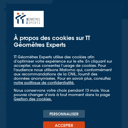
TT GÉOMETRES EXPERTS
TT GÉOMETRES EXPERTS
TT Géomètres Experts s’engage
À propos des cookies sur TT
pour l’inclusion des jeunes
Géomètres Experts
Accueil
Mieux nous connaître
Actualités
TT Géomètres Experts utilise des cookies afin
TT Géomètres Experts s’engage pour l’inclusion de jeunes
d’optimiser votre expérience sur le site. En cliquant sur
accepter, vous consentez l’usage de cookies. Pour
l'audience nous utilisons Matomo qui, conformément
aux recommandations de la CNIL, fournit des
données anonymisées. Pour en savoir plus, consultez
Rémi Plantefève, parrain depuis 4 ans de
notre politique de confidentialité.
jeunes issus de l’ASE, a témoigné en
Nous conservons votre choix pendant 13 mois. Vous
faveur de l’inclusion lors d’une cérémonie
pouvez changer d’avis à tout moment dans la page
Gestion des cookies.
de signature de convention en Val-de-
Marne.
PERSONNALISER
QUALITÉ ET RSE
18 MARS 2026
ACCEPTER