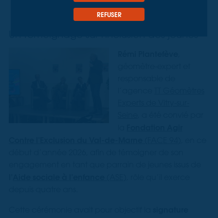
REFUSER
Un témoignage sur l'inclusion des jeunes
Rémi Plantefève
,
géomètre-expert et
responsable de
l’agence
TT Géomètres
Experts de Vitry-sur-
Seine
, a été convié par
Fondation Agir
la
Contre l’Exclusion du Val-de-Marne
(FACE 94)
, en ce
début d’année 2026, afin de témoigner de son
engagement en tant que parrain de jeunes issus de
l’
Aide sociale à l’enfance
(ASE)
, rôle qu’il exerce
depuis quatre ans.
signature
Cette cérémonie avait pour objectif la